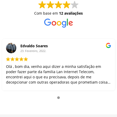
Com base em
12 avaliações
Edvaldo Soares
23. Fevereiro, 2022.
Olá , bom dia, venho aqui dizer a minha satisfação em
poder fazer parte da familia Lan Internet Telecom,
encontrei aqui o que eu precisava, depois de me
decepcionar com outras operadoras que prometiam coisas
inexistentes, resolvi mudar e mudei pra melhor, hoje estou
satisfeito com todo o serviço que a Lan Internet Telecom
tem me oferecido, digo e indico, pois é uma empresa séria
e de compromisso com tudo que faz, meu muito obrigado!!!