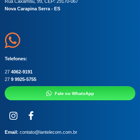
Rua Caxambu, 99, CEP: 29170-067
Nova Carapina Serra - ES
Telefones:
27
4062-9191
27
9 9925-5755
Fale no WhatsApp
Email:
contato@lantelecom.com.br