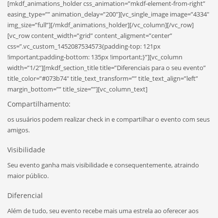
[mkdf_animations_holder css_animation=”mkdf-element-from-right”
easing_type=”” animation_delay=”200″][vc_single_image image=”4334″
img_size=”full”][/mkdf_animations_holder][/vc_column][/vc_row]
[vc_row content_width=”grid” content_aligment=”center”
css=”.vc_custom_1452087534573{padding-top: 121px
!important;padding-bottom: 135px !important;}”][vc_column
width=”1/2″][mkdf_section_title title=”Diferenciais para o seu evento”
title_color=”#073b74″ title_text_transform=”” title_text_align=”left”
margin_bottom=”” title_size=””][vc_column_text]
Compartilhamento:
os usuários podem realizar check in e compartilhar o evento com seus
amigos.
Visibilidade
Seu evento ganha mais visibilidade e consequentemente, atraindo
maior público.
Diferencial
Além de tudo, seu evento recebe mais uma estrela ao oferecer aos