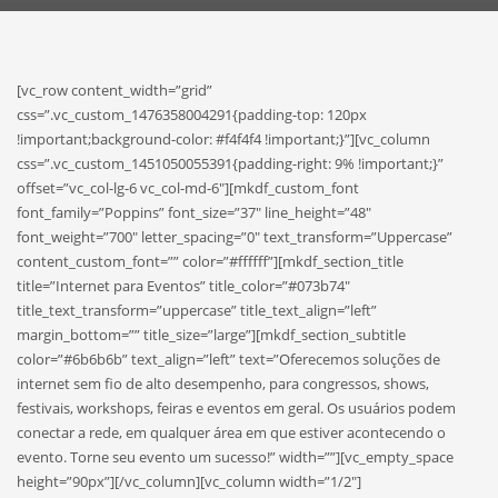
[vc_row content_width=”grid”
css=”.vc_custom_1476358004291{padding-top: 120px
!important;background-color: #f4f4f4 !important;}”][vc_column
css=”.vc_custom_1451050055391{padding-right: 9% !important;}”
offset=”vc_col-lg-6 vc_col-md-6″][mkdf_custom_font
font_family=”Poppins” font_size=”37″ line_height=”48″
font_weight=”700″ letter_spacing=”0″ text_transform=”Uppercase”
content_custom_font=”” color=”#ffffff”][mkdf_section_title
title=”Internet para Eventos” title_color=”#073b74″
title_text_transform=”uppercase” title_text_align=”left”
margin_bottom=”” title_size=”large”][mkdf_section_subtitle
color=”#6b6b6b” text_align=”left” text=”Oferecemos soluções de
internet sem fio de alto desempenho, para congressos, shows,
festivais, workshops, feiras e eventos em geral. Os usuários podem
conectar a rede, em qualquer área em que estiver acontecendo o
evento. Torne seu evento um sucesso!” width=””][vc_empty_space
height=”90px”][/vc_column][vc_column width=”1/2″]